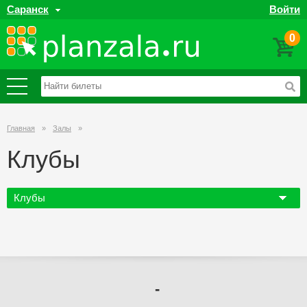
Саранск
Войти
0
Главная
»
Залы
»
Клубы
Клубы
-